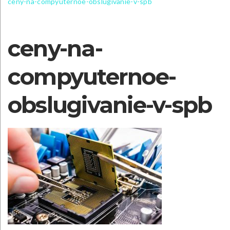
ceny-na-compyuternoe-obslugivanie-v-spb
ceny-na-
compyuternoe-
obslugivanie-v-spb