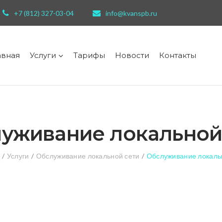
+7 (812) 327-03-04
info@kvanspb.ru
авная
Услуги
Тарифы
Новости
Контакты
уживание локальной
/
Услуги
/
Обслуживание локальной сети
/
Обслуживание локаль